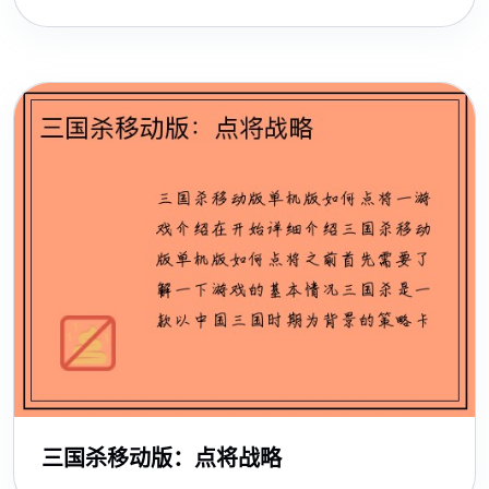
三国杀移动版：点将战略