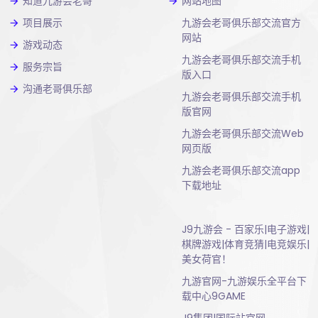
知道九游会老哥
网站地图
项目展示
九游会老哥俱乐部交流官方
网站
游戏动态
九游会老哥俱乐部交流手机
服务宗旨
版入口
沟通老哥俱乐部
九游会老哥俱乐部交流手机
版官网
九游会老哥俱乐部交流Web
网页版
九游会老哥俱乐部交流app
下载地址
J9九游会 - 百家乐|电子游戏|
棋牌游戏|体育竞猜|电竞娱乐|
美女荷官！
九游官网-九游娱乐全平台下
载中心9GAME
J9集团|国际站官网