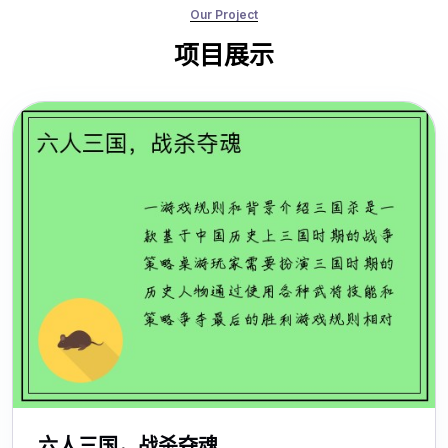
Our Project
项目展示
六人三国，战杀夺魂