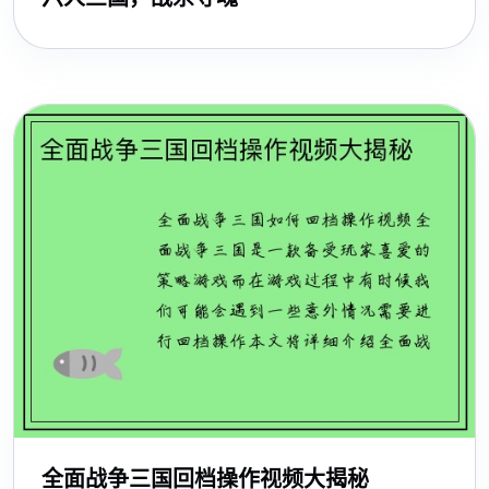
全面战争三国回档操作视频大揭秘