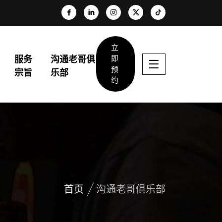
立
服务
沟通老哥俱
即
预
宗旨
乐部
约
首页
沟通老哥俱乐部