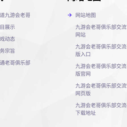
道九游会老哥
网站地图
目展示
九游会老哥俱乐部交流
网站
戏动态
九游会老哥俱乐部交流
务宗旨
版入口
通老哥俱乐部
九游会老哥俱乐部交流
版官网
九游会老哥俱乐部交流
网页版
九游会老哥俱乐部交流
下载地址