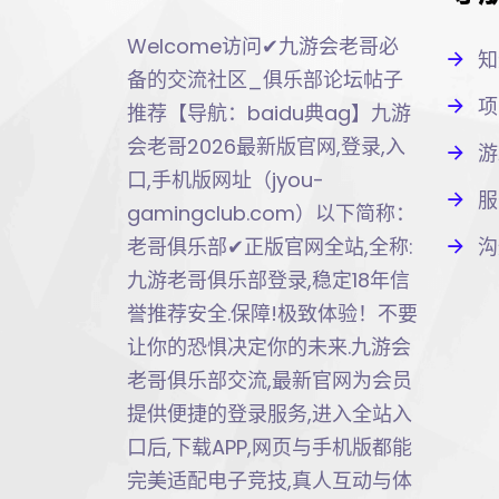
Welcome访问✔九游会老哥必
知
备的交流社区_俱乐部论坛帖子
项
推荐【导航：baidu典ag】九游
会老哥2026最新版官网,登录,入
游
口,手机版网址（jyou-
服
gamingclub.com）以下简称：
老哥俱乐部✔正版官网全站,全称:
沟
九游老哥俱乐部登录,稳定18年信
誉推荐安全.保障!极致体验！不要
让你的恐惧决定你的未来.九游会
老哥俱乐部交流,最新官网为会员
提供便捷的登录服务,进入全站入
口后,下载APP,网页与手机版都能
完美适配电子竞技,真人互动与体