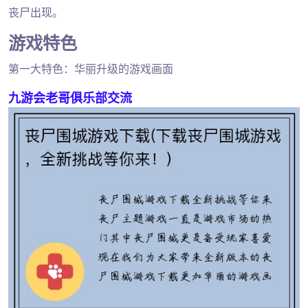
丧尸出现。
游戏特色
第一大特色：华丽升级的游戏画面
九游会老哥俱乐部交流