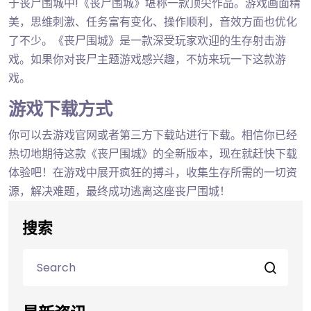
于丧尸围城中!《丧尸围城》堪称一款顶尖作品。游戏画面精
美，思维刺激、任务富有变化、操作顺利，音效方面也优化
了不少。《丧尸围城》是一款深受玩家欢迎的生存射击游
戏。如果你对丧尸主题游戏感兴趣，不妨来玩一下这款游
戏。
游戏下载方式
你可以去游戏官网或者第三方下载站进行下载。相信你已经
热切地期待这款《丧尸围城》的全新版本，现在就赶快下载
体验吧！在游戏中展开疯狂的搏斗，收集生存所需的一切资
源，解决难题，最终成功逃离这座丧尸围城！
搜索