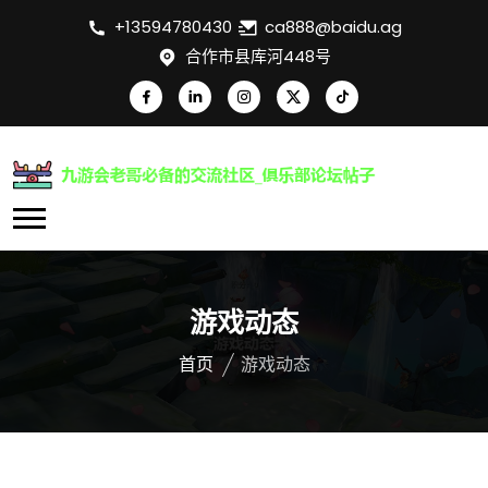
+13594780430
ca888@baidu.ag
合作市县库河448号
游戏动态
首页
游戏动态